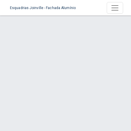
Esquadrias Joinville - Fachada Alumínio
Página >
Início
Página