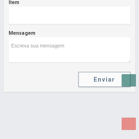
Item
Mensagem
Enviar
Desenvolvido por Poly Design
Cubo Guia -
www.cuboguia.com.br - Desenvolvimento de Sites e
Sistemas para WEB.
© 2026 ®
Política de Cookies