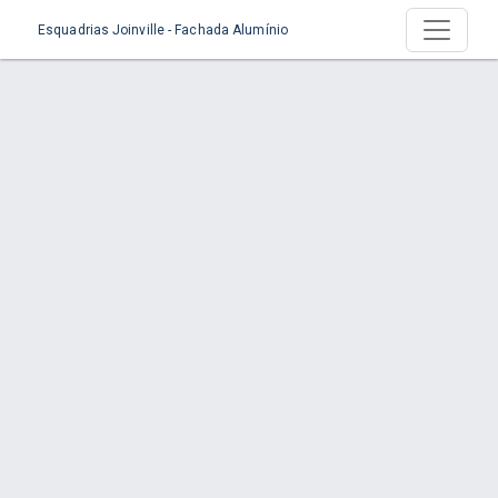
Esquadrias Joinville - Fachada Alumínio
Produto > Persiana Integrada - Manual |
Automatizada
Início
Produto