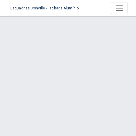
Esquadrias Joinville - Fachada Alumínio
Produto > Fechamento de Sacada
(Envidraçamento de Varandas)
Início
Produto